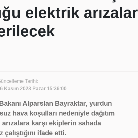
u elektrik arızalar
erilecek
üncelleme Tarihi:
6 Kasım 2023 Pazar 15:36:00
 Bakanı Alparslan Bayraktar, yurdun
msuz hava koşulları nedeniyle dağıtım
arızalara karşı ekiplerin sahada
 çalıştığını ifade etti.