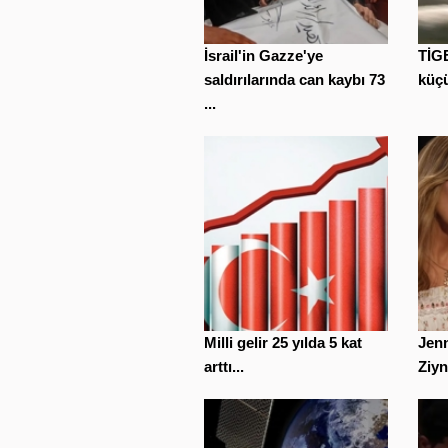
İsrail'in Gazze'ye
TİGE
saldırılarında can kaybı 73
küçü
...
Milli gelir 25 yılda 5 kat
Jenn
arttı...
Ziyne