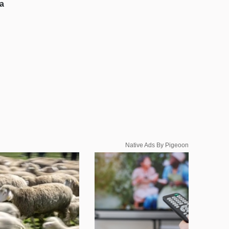
za
Native Ads By Pigeoon