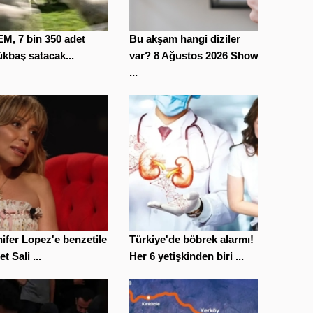
M, 7 bin 350 adet
Bu akşam hangi diziler
kbaş satacak...
var? 8 Ağustos 2026 Show
...
ifer Lopez'e benzetilen
Türkiye'de böbrek alarmı!
t Sali ...
Her 6 yetişkinden biri ...