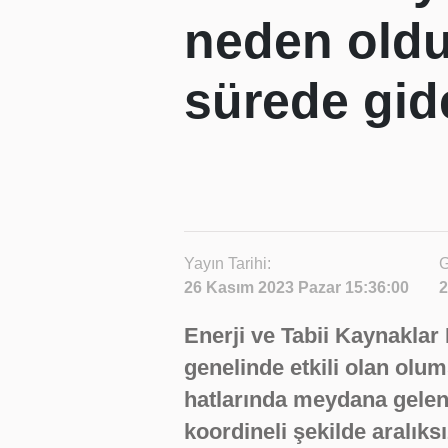
neden olduğ
sürede gid
Yayın Tarihi:
G
26 Kasım 2023 Pazar 15:36:00
2
Enerji ve Tabii Kaynaklar
genelinde etkili olan olu
hatlarında meydana gelen 
koordineli şekilde aralıksız