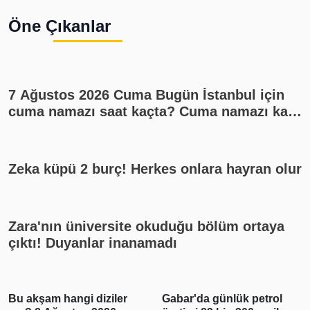
Öne Çıkanlar
7 Ağustos 2026 Cuma Bugün İstanbul için
cuma namazı saat kaçta? Cuma namazı kaç
rekat? En güzel cuma mesajları
Zeka küpü 2 burç! Herkes onlara hayran olur
Zara'nın üniversite okuduğu bölüm ortaya
çıktı! Duyanlar inanamadı
Bu akşam hangi diziler
Gabar'da günlük petrol