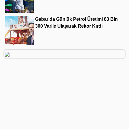
Gabar'da Günlük Petrol Üretimi 83 Bin
300 Varile Ulaşarak Rekor Kırdı