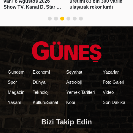
var? 8 Ağustos 2026
üretimi 83 bin 300 varile
Show TV, Kanal D, Star TV,
ulaşarak rekor kırdı
TV8, TRT1, ATV yayın
akışı
Gündem
Ekonomi
Seyahat
Yazarlar
Spor
Dünya
Astroloji
Foto Galeri
Magazin
Teknoloji
Yemek Tarifleri
Video
Yaşam
Kültür&Sanat
Kobi
Son Dakika
Bizi Takip Edin