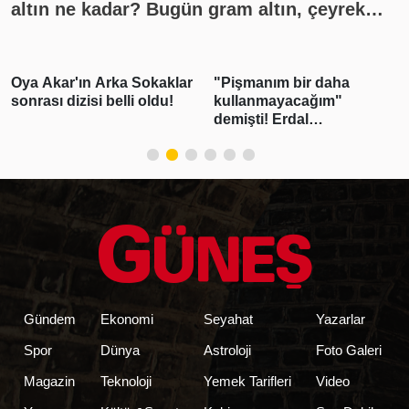
altın ne kadar? Bugün gram altın, çeyrek
altın kaç lira? Gümüş ne kadar oldu? Son
dakika altın fiyatları, güncel alış satış
rakamları, canlı takip
"Pişmanım bir daha
Emekli maaş farkları ne
kullanmayacağım"
zaman hesaplara
demişti! Erdal
yatırılacak? Emeklilerin
Beşikçioğlu'nun esrar
beklediği haber geldi!
testi pozitif çıktı
Tarih belli oldu
Gündem
Ekonomi
Seyahat
Yazarlar
Spor
Dünya
Astroloji
Foto Galeri
Magazin
Teknoloji
Yemek Tarifleri
Video