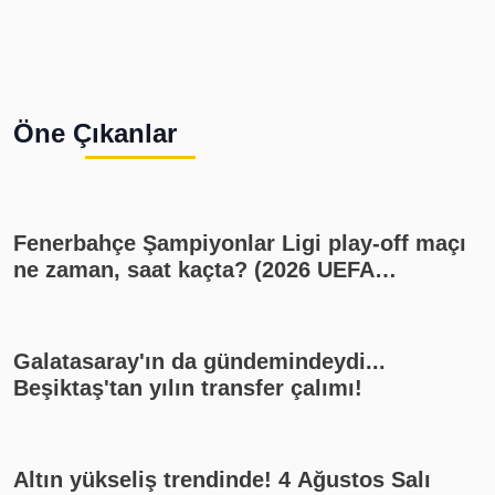
Öne Çıkanlar
Fenerbahçe Şampiyonlar Ligi play-off maçı
ne zaman, saat kaçta? (2026 UEFA
Şampiyonlar Ligi play-off Fenerbahçe -
Sturm Graz maçı, Fenerbahçe muhtemel
11'i)
Galatasaray'ın da gündemindeydi...
Beşiktaş'tan yılın transfer çalımı!
Altın yükseliş trendinde! 4 Ağustos Salı