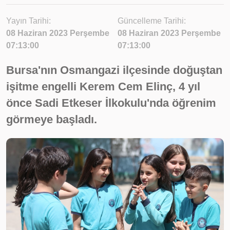
Yayın Tarihi:
Güncelleme Tarihi:
08 Haziran 2023 Perşembe
08 Haziran 2023 Perşembe
07:13:00
07:13:00
Bursa'nın Osmangazi ilçesinde doğuştan
işitme engelli Kerem Cem Elinç, 4 yıl
önce Sadi Etkeser İlkokulu'nda öğrenim
görmeye başladı.