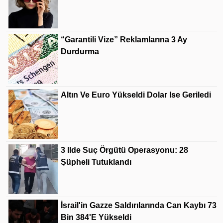
“Garantili Vize” Reklamlarına 3 Ay
Durdurma
Altın Ve Euro Yükseldi Dolar Ise Geriledi
3 Ilde Suç Örgütü Operasyonu: 28
Şüpheli Tutuklandı
İsrail'in Gazze Saldırılarında Can Kaybı 73
Bin 384'e Yükseldi