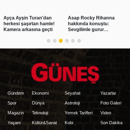
Ayça Ayşin Turan'dan
Asap Rocky Rihanna
herkesi şaşırtan hamle!
hakkında konuştu:
Kamera arkasına geçti
Sevgilimle gurur
duyuyorum
Gündem
Ekonomi
Seyahat
Yazarlar
Spor
Dünya
Astroloji
Foto Galeri
Magazin
Teknoloji
Yemek Tarifleri
Video
Yaşam
Kültür&Sanat
Kobi
Son Dakika