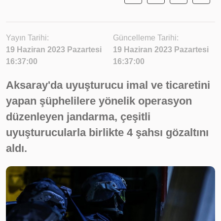
Yayın Tarihi:
Güncelleme Tarihi:
19 Haziran 2023 Pazartesi
19 Haziran 2023 Pazartesi
16:37:00
16:37:00
Aksaray'da uyuşturucu imal ve ticaretini
yapan şüphelilere yönelik operasyon
düzenleyen jandarma, çeşitli
uyuşturucularla birlikte 4 şahsı gözaltını
aldı.