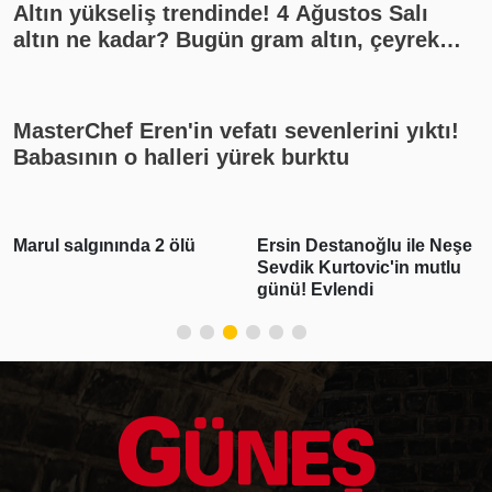
Altın yükseliş trendinde! 4 Ağustos Salı
altın ne kadar? Bugün gram altın, çeyrek
altın kaç lira? Gümüş ne kadar oldu? Son
dakika altın fiyatları, güncel alış satış
rakamları, canlı takip
MasterChef Eren'in vefatı sevenlerini yıktı!
Babasının o halleri yürek burktu
Marul salgınında 2 ölü
Ersin Destanoğlu ile Neşe
Sevdik Kurtovic'in mutlu
günü! Evlendi