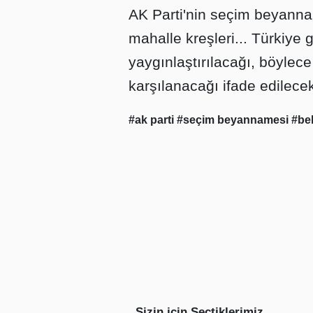
AK Parti'nin seçim beyanna
mahalle kreşleri... Türkiye 
yaygınlaştırılacağı, böylece 
karşılanacağı ifade edilece
#ak parti
#seçim beyannamesi
#bel
Sizin için Seçtiklerimiz