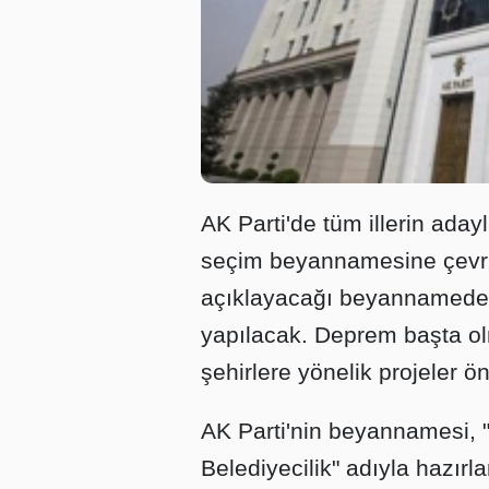
AK Parti'de tüm illerin ada
seçim beyannamesine çevri
açıklayacağı beyannamede, 
yapılacak. Deprem başta ol
şehirlere yönelik projeler ö
AK Parti'nin beyannamesi, "
Belediyecilik" adıyla hazır