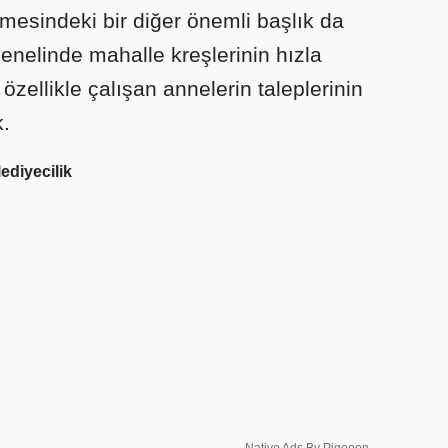
mesindeki bir diğer önemli başlık da
genelinde mahalle kreşlerinin hızla
özellikle çalışan annelerin taleplerinin
k.
ediyecilik
Native Ads By Pigeoon