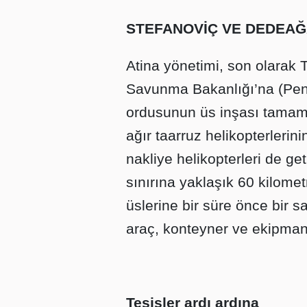
STEFANOVİÇ VE DEDEA
Atina yönetimi, son olarak 
Savunma Bakanlığı’na (Pent
ordusunun üs inşası tamam
ağır taarruz helikopterleri
nakliye helikopterleri de g
sınırına yaklaşık 60 kilome
üslerine bir süre önce bir s
araç, konteyner ve ekipman
Tesisler ardı ardına