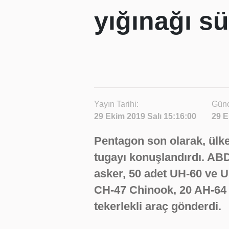
yığınağı s
Yayın Tarihi:
Günc
29 Ekim 2019 Salı 15:16:00
29 E
Pentagon son olarak, ülk
tugayı konuşlandırdı. AB
asker, 50 adet UH-60 ve U
CH-47 Chinook, 20 AH-64 A
tekerlekli araç gönderdi.