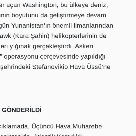
sler açan Washington, bu ülkeye deniz,
inin boyutunu da geliştirmeye devam
gün Yunanistan’ın önemli limanlarından
wk (Kara Şahin) helikopterlerinin de
ri yığınak gerçekleştirdi. Askeri
ık” operasyonu çerçevesinde yapıldığı
os şehrindeki Stefanovikio Hava Üssü’ne
 GÖNDERİLDİ
çıklamada, Üçüncü Hava Muharebe