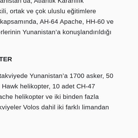
anistan’da, Atlantik Kararlılık
li, ortak ve çok uluslu eğitimlere
iye kapsamında, AH-64 Apache, HH-60 ve
lerinin Yunanistan’a konuşlandırıldığı
PTER
takviyede Yunanistan’a 1700 asker, 50
 Hawk helikopter, 10 adet CH-47
he helikopter ve iki binden fazla
viyeler Volos dahil iki farklı limandan