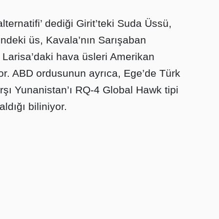
ternatifi’ dediği Girit’teki Suda Üssü,
indeki üs, Kavala’nın Sarışaban
e Larisa’daki hava üsleri Amerikan
yor. ABD ordusunun ayrıca, Ege’de Türk
rşı Yunanistan’ı RQ-4 Global Hawk tipi
ldığı biliniyor.