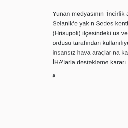
Yunan medyasının ‘İncirlik al
Selanik’e yakın Sedes kent
(Hrisupoli) ilçesindeki üs v
ordusu tarafından kullanılı
insansız hava araçlarına ka
İHA’larla destekleme kararı a
#