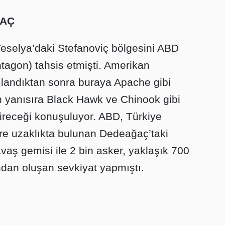
ĞAÇ
Teselya’daki Stefanoviç bölgesini ABD
agon) tahsis etmişti. Amerikan
landıktan sonra buraya Apache gibi
nin yanısıra Black Hawk ve Chinook gibi
etireceği konuşuluyor. ABD, Türkiye
tre uzaklıkta bulunan Dedeağaç’taki
avaş gemisi ile 2 bin asker, yaklaşık 700
dan oluşan sevkiyat yapmıştı.