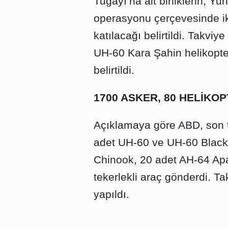
Tugayı’na ait birliklerin, Yun
operasyonu çerçevesinde iki
katılacağı belirtildi. Takv
UH-60 Kara Şahin helikopter
belirtildi.
1700 ASKER, 80 HELİKO
Açıklamaya göre ABD, son 
adet UH-60 ve UH-60 Black
Chinook, 20 adet AH-64 Apac
tekerlekli araç gönderdi. Tak
yapıldı.