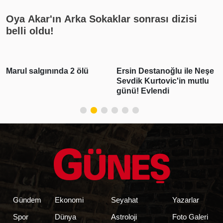
Oya Akar'ın Arka Sokaklar sonrası dizisi
belli oldu!
Ersin Destanoğlu ile Neşe
Deniz Can Aktaş ve
Sevdik Kurtovic'in mutlu
Devrim Özkan aşk yaşıyor!
günü! Evlendi
Romantik paylaşım geldi
Gündem
Ekonomi
Seyahat
Yazarlar
Spor
Dünya
Astroloji
Foto Galeri