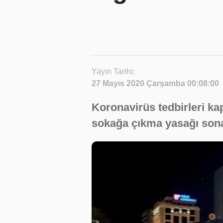
Yayın Tarihi:
27 Mayıs 2020 Çarşamba 00:08:00
Koronavirüs tedbirleri k
sokağa çıkma yasağı sona