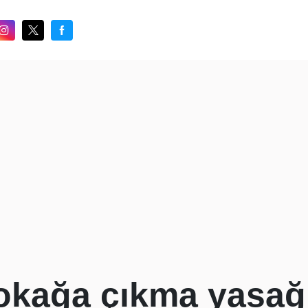
okağa çıkma yasağı