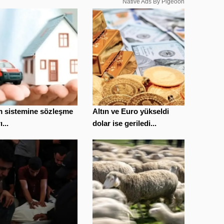
Native Ads By Pigeoon
m sistemine sözleşme
Altın ve Euro yükseldi
ı...
dolar ise geriledi...