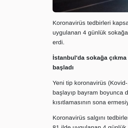
Koronavirüs tedbirleri kaps
uygulanan 4 günlük sokağa 
erdi.
İstanbul'da sokağa çıkma k
başladı
Yeni tip koronavirüs (Kovid
başlayıp bayram boyunca 
kısıtlamasının sona ermesiyl
Koronavirüs salgını tedbirl
81 ilde uygulanan 4 günlük