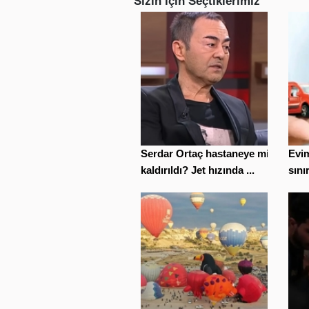
Sizin için Seçtiklerimiz
Serdar Ortaç hastaneye mi
Evi
kaldırıldı? Jet hızında ...
sınır