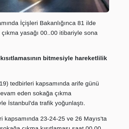
amında İçişleri Bakanlığınca 81 ilde
çıkma yasağı 00..00 itibariyle sona
ısıtlamasının bitmesiyle hareketlilik
-19) tedbirleri kapsamında arife günü
devam eden sokağa çıkma
e İstanbul'da trafik yoğunlaştı.
eri kapsamında 23-24-25 ve 26 Mayıs'ta
 sokağa çıkma kısıtlaması saat 00.00