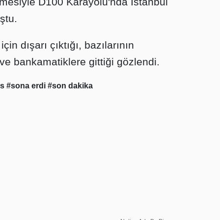
bitmesiyle D100 Karayolu'nda İstanbul
ştu.
in dışarı çıktığı, bazılarının
 ve bankamatiklere gittiği gözlendi.
üs
#sona erdi
#son dakika