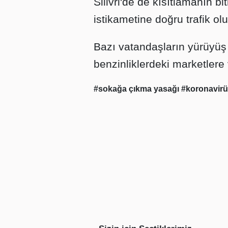
Silivri'de de kısıtlamanın 
istikametine doğru trafik olu
Bazı vatandaşların yürüyüş iç
benzinliklerdeki marketlere
#sokağa çıkma yasağı
#koronavir