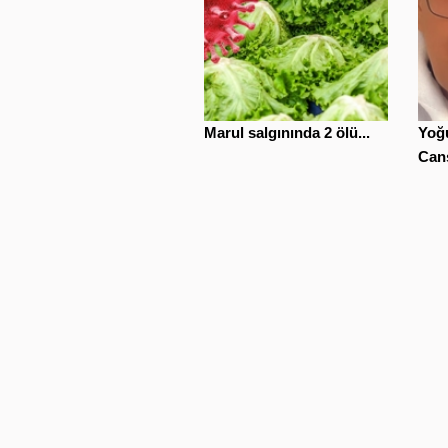
Marul salgınında 2 ölü...
Yoğu
Cans