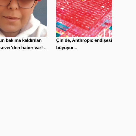
n bakıma kaldırılan
Çin'de, Anthropıc endişesi
ever'den haber var! ...
büyüyor...