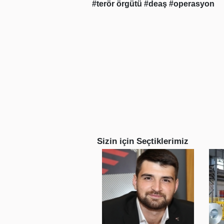
#terör örgütü
#deaş
#operasyon
Sizin için Seçtiklerimiz