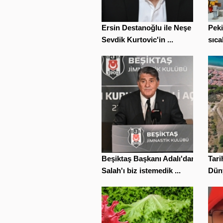
Ersin Destanoğlu ile Neşe
Peki
Sevdik Kurtovic'in ...
sıca
Beşiktaş Başkanı Adalı'dan
Tar
Salah'ı biz istemedik ...
Düny