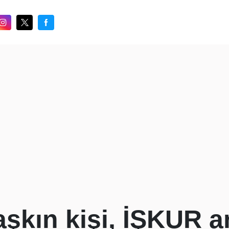
şkın kişi, İŞKUR ar