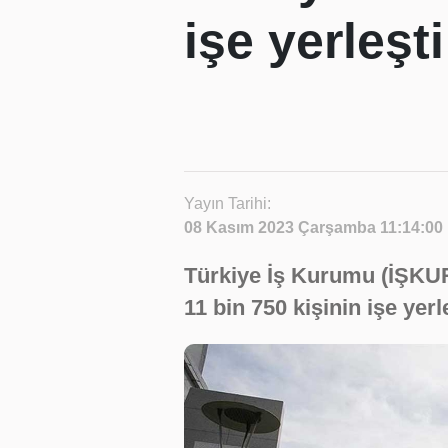
işe yerleşti
Yayın Tarihi:
08 Kasım 2023 Çarşamba 11:14:00
Türkiye İş Kurumu (İŞKUR)
11 bin 750 kişinin işe yerl