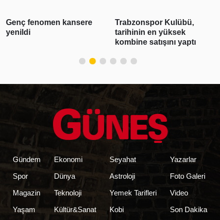
Trabzonspor Kulübü,
3 ilde suç örgütü
tarihinin en yüksek
operasyonu: 28 şüpheli
kombine satışını yaptı
tutuklandı
Gündem
Ekonomi
Seyahat
Yazarlar
Spor
Dünya
Astroloji
Foto Galeri
Magazin
Teknoloji
Yemek Tarifleri
Video
Yaşam
Kültür&Sanat
Kobi
Son Dakika