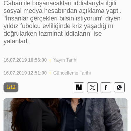
Cabau ile boşanacakları iddialarıyla ilgili
sosyal medya hesabından açıklama yaptı.
"İnsanlar gerçekleri bilsin istiyorum" diyen
yıldız fubolcu evliliğinde kriz yaşadığını
doğrularken tazminat iddialarını ise
yalanladı.
16.07.2019 10:56:00
Yayın Tarihi
16.07.2019 12:51:00
Güncelleme Tarihi
1/12