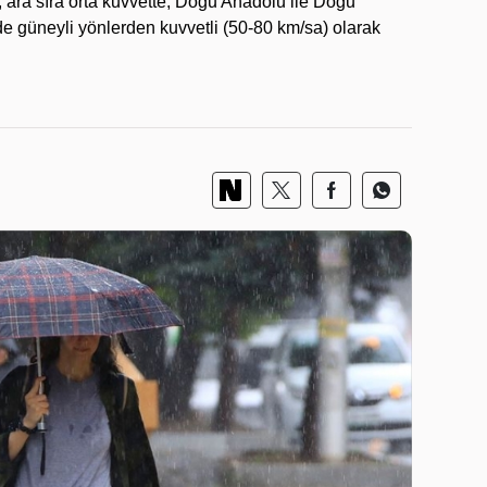
, ara sıra orta kuvvette, Doğu Anadolu ile Doğu
de güneyli yönlerden kuvvetli (50-80 km/sa) olarak