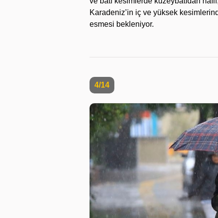
ve batı kesimlerde kuzeybatıdan hafif
Karadeniz’in iç ve yüksek kesimlerin
esmesi bekleniyor.
4/14