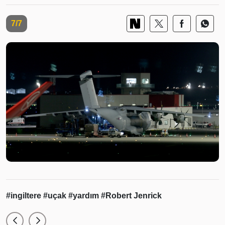
7/7
#ingiltere
#uçak
#yardım
#Robert Jenrick