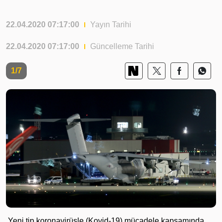
22.04.2020 07:17:00
Yayın Tarihi
22.04.2020 07:17:00
Güncelleme Tarihi
1/7
Yeni tip koronavirüsle (Kovid-19) mücadele kapsamında,