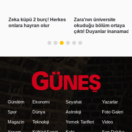
Zeka küpü 2 burç! Herkes
Zara'nın üniversite
onlara hayran olur
okuduğu bölüm ortaya
çıktı! Duyanlar inanamadı
Gündem
Ekonomi
Seyahat
Yazarlar
Spor
Dünya
Astroloji
Foto Galeri
Magazin
Teknoloji
Yemek Tarifleri
Video
Yaşam
Kültür&Sanat
Kobi
Son Dakika