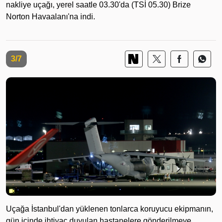
nakliye uçağı, yerel saatle 03.30'da (TSİ 05.30) Brize
Norton Havaalanı'na indi.
3/7
Uçağa İstanbul'dan yüklenen tonlarca koruyucu ekipmanın,
gün içinde ihtiyaç duyulan hastanelere gönderilmeye