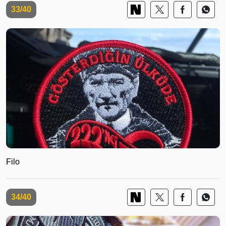
33/40
Filo
34/40