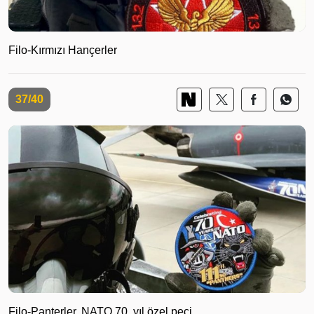
Filo-Kırmızı Hançerler
37/40
Filo-Panterler, NATO 70. yıl özel peçi