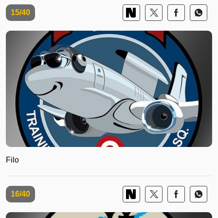
15/40
Filo
16/40