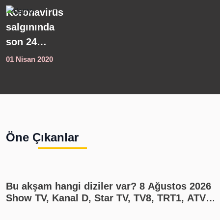
Koronavirüs
C
salgınında
R
son 24
K
saatte
ç
01 Nisan 2020
0
yaşananlar:
K
Ölü sayısı
41 bin,
b
iyileşenlerin
sayısı ise
Öne Çıkanlar
176 bin oldu
Bu akşam hangi diziler var? 8 Ağustos 2026
Show TV, Kanal D, Star TV, TV8, TRT1, ATV
yayın akışı