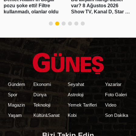
var? 8 Ağustos 2026
üretimi 83 bin 300 varile
Show TV, Kanal D, Star TV,
ulaşarak rekor kırdı
TV8, TRT1, ATV yayın
akışı
Gündem
Ekonomi
Seyahat
Yazarlar
Spor
Dünya
Astroloji
Foto Galeri
Magazin
Teknoloji
Yemek Tarifleri
Video
Yaşam
Kültür&Sanat
Kobi
Son Dakika
Bizi Takip Edin