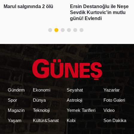
Ersin Destanoğlu ile Neşe
Deniz Can Aktaş ve
Sevdik Kurtovic'in mutlu
Devrim Özkan aşk yaşıyor!
günü! Evlendi
Romantik paylaşım geldi
Gündem
Ekonomi
Seyahat
Yazarlar
Spor
Dünya
Astroloji
Foto Galeri
Magazin
Teknoloji
Yemek Tarifleri
Video
Yaşam
Kültür&Sanat
Kobi
Son Dakika