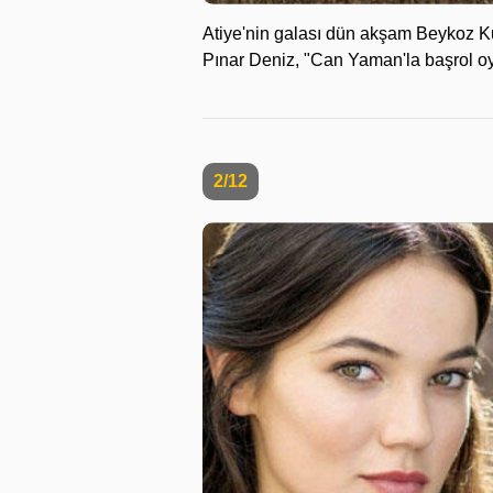
Atiye'nin galası dün akşam Beykoz Ku
Pınar Deniz, "Can Yaman'la başrol oyn
2/12