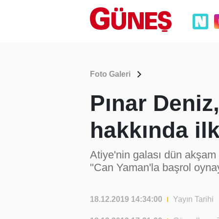
Foto Galeri
Pınar Deniz,
hakkında il
Atiye'nin galası dün akşam
"Can Yaman'la başrol oynaya
18.12.2019 14:34:00
Yayın Tarihi