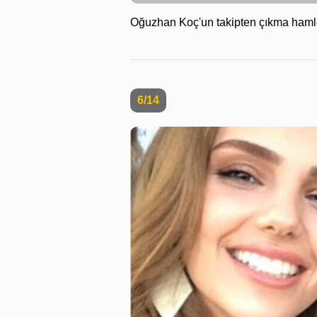
Oğuzhan Koç'un takipten çıkma hamle
6/14