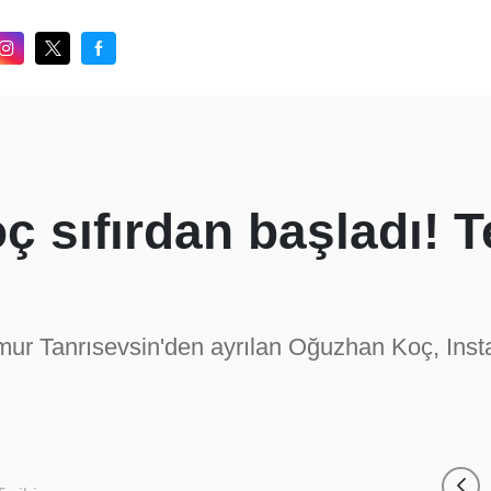
 sıfırdan başladı! 
ğmur Tanrısevsin'den ayrılan Oğuzhan Koç, Ins