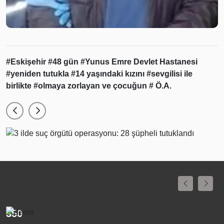
#Eskişehir
#48 gün
#Yunus Emre Devlet Hastanesi
#yeniden tutukla
#14 yaşındaki kızını
#sevgilisi ile
birlikte
#olmaya zorlayan ve çocuğun
# Ö.A.
Binlerce yıl
K