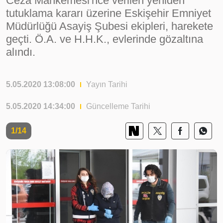
Ceza Mahkemesi'nce verilen yeniden
tutuklama kararı üzerine Eskişehir Emniyet
Müdürlüğü Asayiş Şubesi ekipleri, harekete
geçti. Ö.A. ve H.H.K., evlerinde gözaltına
alındı.
5.05.2020 13:08:00
Yayın Tarihi
5.05.2020 14:34:00
Güncelleme Tarihi
1/14