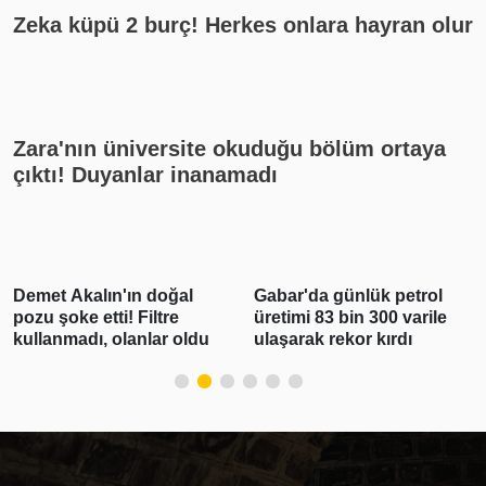
Zeka küpü 2 burç! Herkes onlara hayran olur
Zara'nın üniversite okuduğu bölüm ortaya
çıktı! Duyanlar inanamadı
Gabar'da günlük petrol
Polis Meslek
üretimi 83 bin 300 varile
Yüksekokullarına 3 bin
ulaşarak rekor kırdı
250 öğrenci alınacak