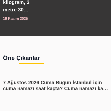
önce yaşamış
L
medeniyetlere
d
ışık tutuyor...
y
21 Ağustos 2025
1
Batık
n
şehirden
t
çıkarılan
s
eserler
g
sergilendi!
Öne Çıkanlar
7 Ağustos 2026 Cuma Bugün İstanbul için
cuma namazı saat kaçta? Cuma namazı kaç
rekat? En güzel cuma mesajları