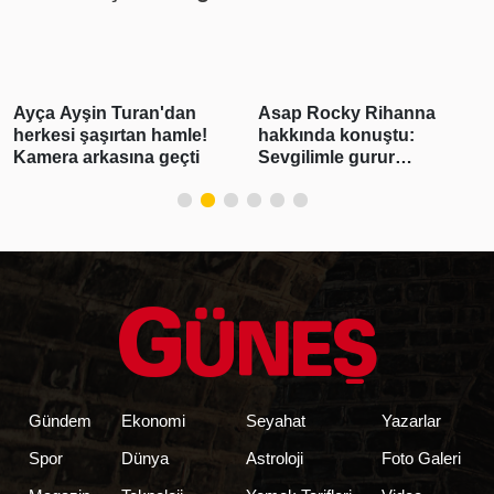
Asap Rocky Rihanna
Burcu Özberk yeni sezon
hakkında konuştu:
öncesi enerji depoluyor!
Sevgilimle gurur
Tatil kareleri beğeni
duyuyorum
yağmuruna tutuldu
Gündem
Ekonomi
Seyahat
Yazarlar
Spor
Dünya
Astroloji
Foto Galeri