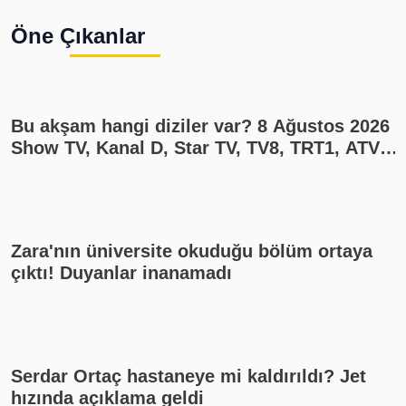
s
Öne Çıkanlar
1
Bu akşam hangi diziler var? 8 Ağustos 2026
Show TV, Kanal D, Star TV, TV8, TRT1, ATV
yayın akışı
Zara'nın üniversite okuduğu bölüm ortaya
çıktı! Duyanlar inanamadı
Serdar Ortaç hastaneye mi kaldırıldı? Jet
hızında açıklama geldi