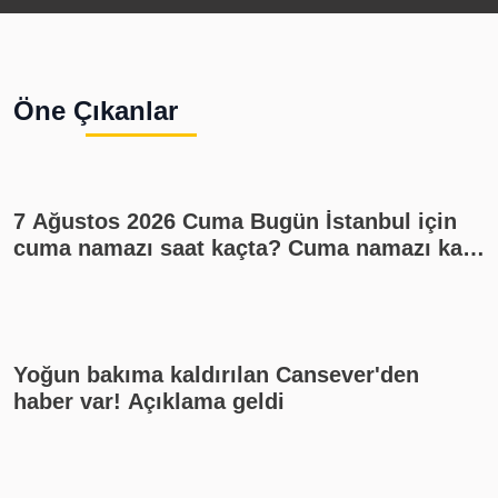
çıkarılan
s
eserler
g
sergilendi!
Öne Çıkanlar
7 Ağustos 2026 Cuma Bugün İstanbul için
cuma namazı saat kaçta? Cuma namazı kaç
rekat? En güzel cuma mesajları
Yoğun bakıma kaldırılan Cansever'den
haber var! Açıklama geldi