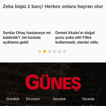
Zeka küpü 2 burç! Herkes onlara hayran olur
Demet Akalın'ın doğal
Gabar'da günlük petrol
pozu şoke etti! Filtre
üretimi 83 bin 300 varile
kullanmadı, olanlar oldu
ulaşarak rekor kırdı
Gündem
Ekonomi
Seyahat
Yazarlar