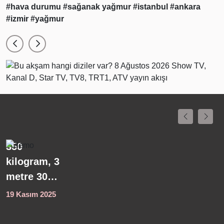
#hava durumu
#sağanak yağmur
#istanbul
#ankara
#izmir
#yağmur
Binlerce yıl
K
önce yaşamış
L
medeniyetlere
d
ışık tutuyor...
y
21 Ağustos 2025
1
Batık
n
şehirden
t