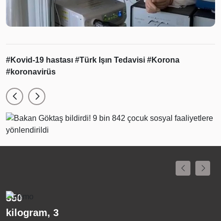
#Kovid-19 hastası
#Türk Işın Tedavisi
#Korona
#koronavirüs
Binlerce yıl
K
önce yaşamış
L