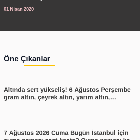
çok düşündüm.
a
01 Nisan 2020
0
Kuran-ı Kerim
K
okumaya
u
başladım
Öne Çıkanlar
Altında sert yükseliş! 6 Ağustos Perşembe
gram altın, çeyrek altın, yarım altın,
cumhuriyet altını ne kadar?
7 Ağustos 2026 Cuma Bugün İstanbul için