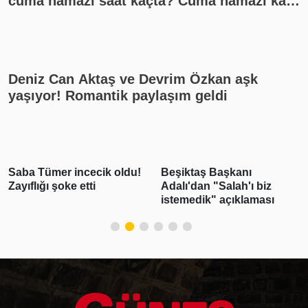
cuma namazı saat kaçta? Cuma namazı kaç
rekat? En güzel cuma mesajları
Deniz Can Aktaş ve Devrim Özkan aşk
yaşıyor! Romantik paylaşım geldi
Saba Tümer incecik oldu!
Beşiktaş Başkanı
Zayıflığı şoke etti
Adalı'dan "Salah'ı biz
istemedik" açıklaması