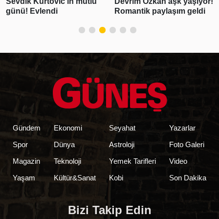
Devrim Özkan aşk yaşıyor!
açıkladı! Emekli olup…
Romantik paylaşım geldi
Gündem
Ekonomi
Seyahat
Yazarlar
Spor
Dünya
Astroloji
Foto Galeri
Magazin
Teknoloji
Yemek Tarifleri
Video
Yaşam
Kültür&Sanat
Kobi
Son Dakika
Bizi Takip Edin