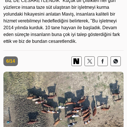
"BİZ DE CESARETLENDİK" Küçük bir çiftlikten her gün
yüzlerce insana taze süt ulaştıran bir işletmeyi kurma
yolundaki hikayesini anlatan Maviş, insanlara kaliteli bir
hizmet verebilmeyi hedeflediğini belirterek, "Bu işletmeyi
2014 yılında kurduk. 10 tane hayvan ile başladık. Devam
eden süreçte insanların buna çok iyi talep gösterdiğini fark
ettik ve biz de bundan cesaretlendik.
6/14