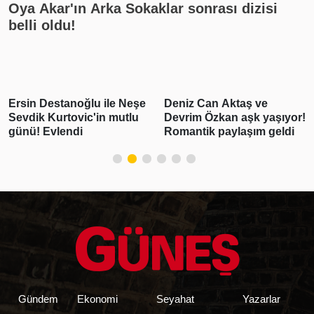
Oya Akar'ın Arka Sokaklar sonrası dizisi
belli oldu!
Deniz Can Aktaş ve
Yoğun bakıma kaldırılan
Devrim Özkan aşk yaşıyor!
Cansever'den haber var!
Romantik paylaşım geldi
Açıklama geldi
Gündem
Ekonomi
Seyahat
Yazarlar