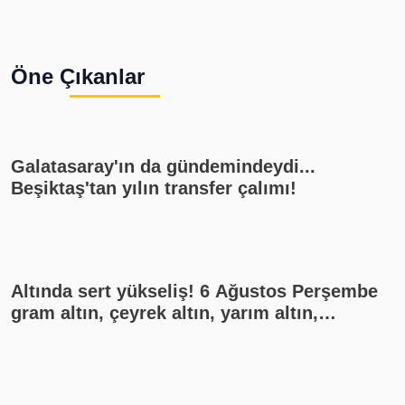
4
i
s
Öne Çıkanlar
1
Galatasaray'ın da gündemindeydi...
Beşiktaş'tan yılın transfer çalımı!
Altında sert yükseliş! 6 Ağustos Perşembe
gram altın, çeyrek altın, yarım altın,
cumhuriyet altını ne kadar?