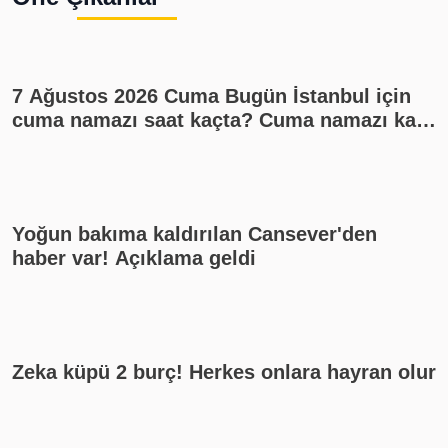
1
7 Ağustos 2026 Cuma Bugün İstanbul için
cuma namazı saat kaçta? Cuma namazı kaç
rekat? En güzel cuma mesajları
Yoğun bakıma kaldırılan Cansever'den
haber var! Açıklama geldi
Zeka küpü 2 burç! Herkes onlara hayran olur