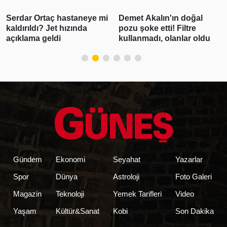
Demet Akalın'ın doğal
Gabar'da günlük petrol
pozu şoke etti! Filtre
üretimi 83 bin 300 varile
kullanmadı, olanlar oldu
ulaşarak rekor kırdı
Gündem
Ekonomi
Seyahat
Yazarlar
Spor
Dünya
Astroloji
Foto Galeri
Magazin
Teknoloji
Yemek Tarifleri
Video
Yaşam
Kültür&Sanat
Kobi
Son Dakika