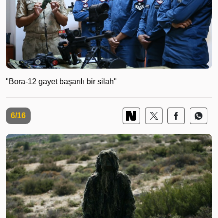
"Bora-12 gayet başarılı bir silah"
6/16