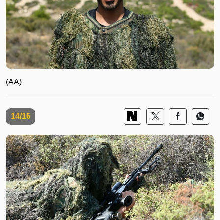
(AA)
14/16