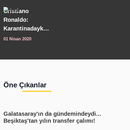
Meteoroloji'den
K
son dakika
s
hava durumu
s
açıklaması!
s
01 Nisan 2020
0
Kuvvetli yağış
y
uyarısı geldi
Ö
4
i
s
Öne Çıkanlar
1
Galatasaray'ın da gündemindeydi...
Beşiktaş'tan yılın transfer çalımı!