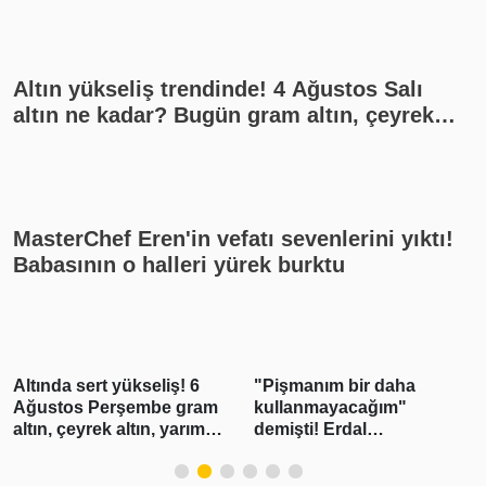
Altın yükseliş trendinde! 4 Ağustos Salı
altın ne kadar? Bugün gram altın, çeyrek
altın kaç lira? Gümüş ne kadar oldu? Son
dakika altın fiyatları, güncel alış satış
rakamları, canlı takip
MasterChef Eren'in vefatı sevenlerini yıktı!
Babasının o halleri yürek burktu
"Pişmanım bir daha
Marul salgınında 2 ölü
kullanmayacağım"
demişti! Erdal
Beşikçioğlu'nun esrar
testi pozitif çıktı