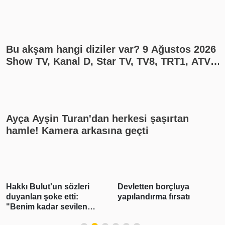
yayın akışı
Bu akşam hangi diziler var? 9 Ağustos 2026
Show TV, Kanal D, Star TV, TV8, TRT1, ATV
yayın akışı
Ayça Ayşin Turan'dan herkesi şaşırtan
hamle! Kamera arkasına geçti
Devletten borçluya
Çinli arkeologlar,
yapılandırma fırsatı
Türkiye'de Neolitik Çağ'ın
izini sürüyor