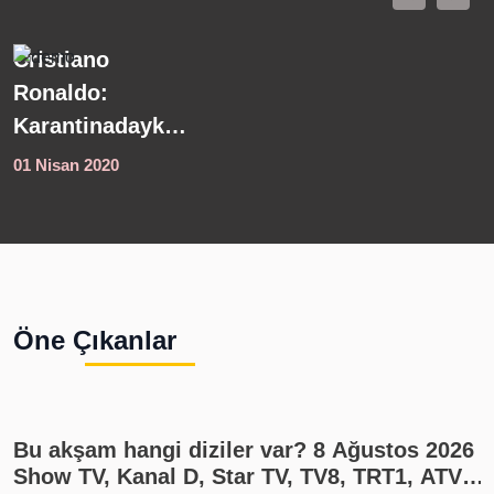
Meteoroloji'den
K
son dakika
s
hava durumu
s
açıklaması!
s
01 Nisan 2020
0
Kuvvetli yağış
y
uyarısı geldi
Ö
4
i
s
Öne Çıkanlar
1
Bu akşam hangi diziler var? 8 Ağustos 2026
Show TV, Kanal D, Star TV, TV8, TRT1, ATV