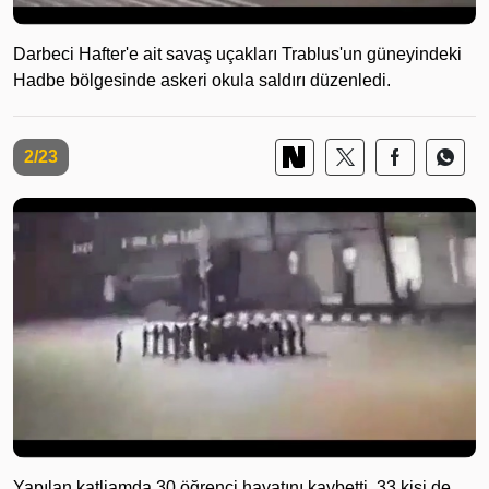
Darbeci Hafter'e ait savaş uçakları Trablus'un güneyindeki
Hadbe bölgesinde askeri okula saldırı düzenledi.
2/23
Yapılan katliamda 30 öğrenci hayatını kaybetti, 33 kişi de