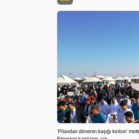
'Pilavdan dönenin kaşığı kırılsın' mo
Etnospor kapılarını açtı.