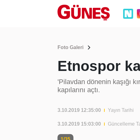
Foto Galeri
Etnospor kap
'Pilavdan dönenin kaşığı kı
kapılarını açtı.
3.10.2019 12:35:00
Yayın Tarihi
3.10.2019 15:03:00
Güncelleme Ta
1/35