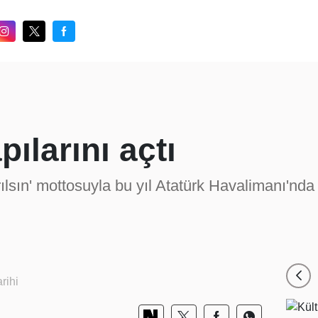
ılarını açtı
rılsın' mottosuyla bu yıl Atatürk Havalimanı'n
rihi