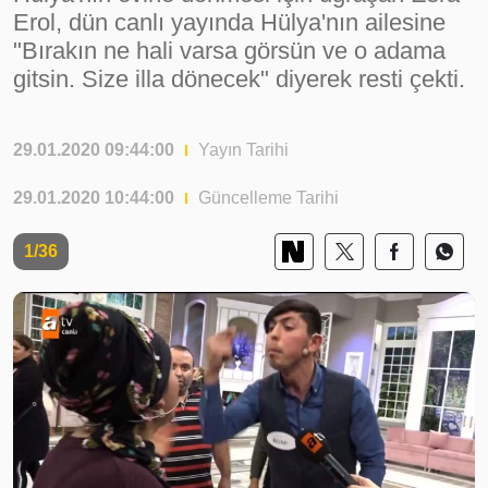
Erol, dün canlı yayında Hülya'nın ailesine
"Bırakın ne hali varsa görsün ve o adama
gitsin. Size illa dönecek" diyerek resti çekti.
29.01.2020 09:44:00
Yayın Tarihi
29.01.2020 10:44:00
Güncelleme Tarihi
1/36