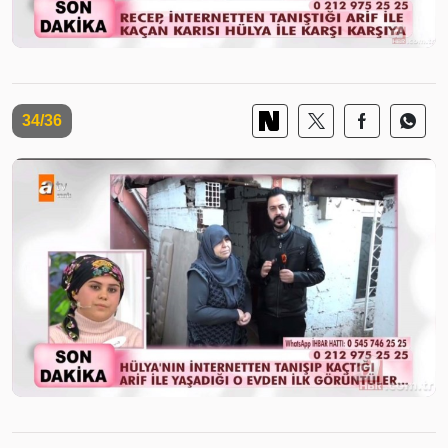
34/36