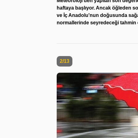
Meteoroloji'den yapılan son değerl
haftaya başlıyor. Ancak öğleden s
ve İç Anadolu'nun doğusunda sağan
normallerinde seyredeceği tahmin e
2/13