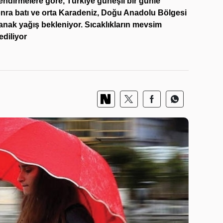
endirmelere göre, Türkiye güneşli bir günle
onra batı ve orta Karadeniz, Doğu Anadolu Bölgesi
ak yağış bekleniyor. Sıcaklıkların mevsim
diliyor