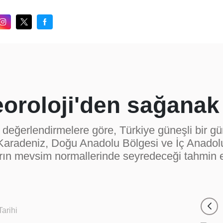
eoroloji'den sağanak
 değerlendirmelere göre, Türkiye güneşli bir gü
a Karadeniz, Doğu Anadolu Bölgesi ve İç Anad
arın mevsim normallerinde seyredeceği tahmin e
arihi