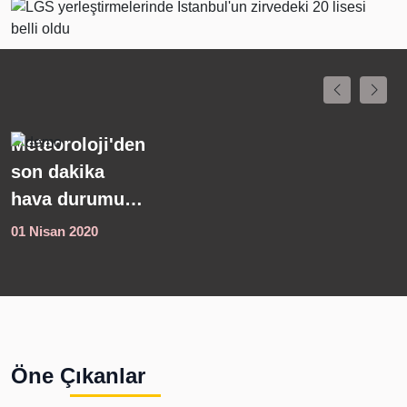
Meteoroloji'den
K
son dakika
s
hava durumu
s
açıklaması!
s
01 Nisan 2020
0
Kuvvetli yağış
y
uyarısı geldi
Ö
4
i
s
Öne Çıkanlar
1