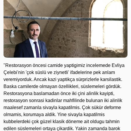
"Restorasyon öncesi camide yaptigimiz incelemede Evliya
Çelebi'nin 'çok süslü ve ziynetli' ifadelerine pek anlam
veremiyorduk. Ancak kazi yaptikça sürprizlerle karsilastik.
Baska camilerde olmayan özellikleri, süslemeleri gördük.
Restorasyona baslamadan önce iki çini alinlik kayipti,
restorasyon sonrasi kadinlar mahfilinde bulunan iki alinlik
maalesef zamanla sivayla kapatilmis. Çok sükür deforme
olmamis, korumaya aldik. Yine sivayla kapatilmis
kubbelerdeki çok güzel klasik döneme ait oldugu tahmin
edilen süslemeleri ortaya çikardik. Yakin zamanda barok