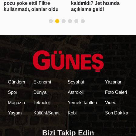
kaldırıldı? Jet hızında
üretimi 83 bin 300 varile
açıklama geldi
ulaşarak rekor kırdı
Gündem
Ekonomi
Seyahat
Yazarlar
Spor
Dünya
Astroloji
Foto Galeri
Magazin
Teknoloji
Yemek Tarifleri
Video
Yaşam
Kültür&Sanat
Kobi
Son Dakika
Bizi Takip Edin