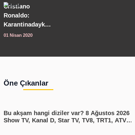
Meteoroloji'den
K
son dakika
s
hava durumu
s
açıklaması!
s
01 Nisan 2020
0
Kuvvetli yağış
y
uyarısı geldi
Ö
4
i
s
Öne Çıkanlar
1
Bu akşam hangi diziler var? 8 Ağustos 2026
Show TV, Kanal D, Star TV, TV8, TRT1, ATV
yayın akışı