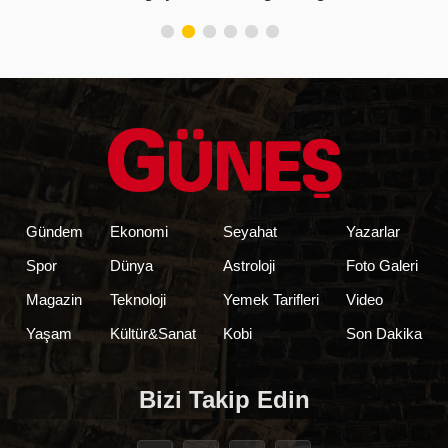
duyuyorum
yağmuruna tutuldu
Gündem
Ekonomi
Seyahat
Yazarlar
Spor
Dünya
Astroloji
Foto Galeri
Magazin
Teknoloji
Yemek Tarifleri
Video
Yaşam
Kültür&Sanat
Kobi
Son Dakika
Bizi Takip Edin