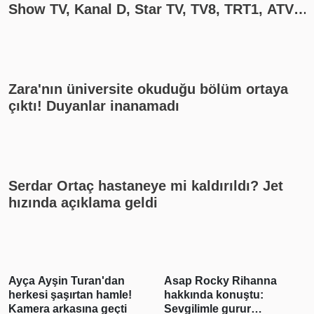
Show TV, Kanal D, Star TV, TV8, TRT1, ATV
yayın akışı
Zara'nın üniversite okuduğu bölüm ortaya
çıktı! Duyanlar inanamadı
Serdar Ortaç hastaneye mi kaldırıldı? Jet
hızında açıklama geldi
Asap Rocky Rihanna
Burcu Özberk yeni sezon
hakkında konuştu:
öncesi enerji depoluyor!
Sevgilimle gurur
Tatil kareleri beğeni