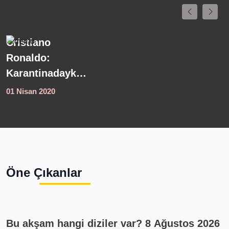
Meteoroloji'den
K
son dakika
s
hava durumu
s
açıklaması!
s
01 Nisan 2020
0
Kuvvetli yağış
y
uyarısı geldi
Ö
4
i
s
Öne Çıkanlar
1
Bu akşam hangi diziler var? 8 Ağustos 2026