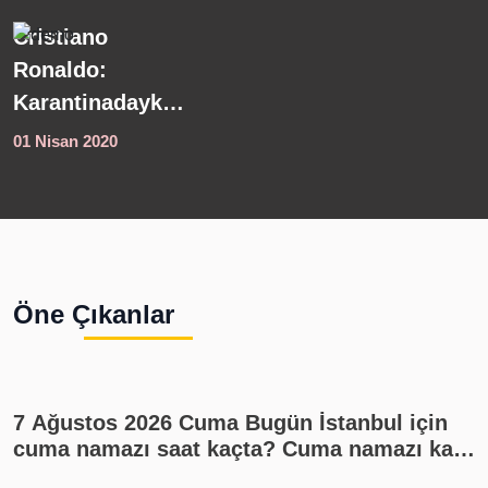
Meteoroloji'den
K
son dakika
s
hava durumu
s
açıklaması!
s
01 Nisan 2020
0
Kuvvetli yağış
y
uyarısı geldi
Ö
4
i
s
Öne Çıkanlar
1
7 Ağustos 2026 Cuma Bugün İstanbul için
cuma namazı saat kaçta? Cuma namazı kaç
rekat? En güzel cuma mesajları