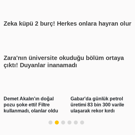
Zeka küpü 2 burç! Herkes onlara hayran olur
Zara'nın üniversite okuduğu bölüm ortaya
çıktı! Duyanlar inanamadı
Gabar'da günlük petrol
Polis Meslek
üretimi 83 bin 300 varile
Yüksekokullarına 3 bin
ulaşarak rekor kırdı
250 öğrenci alınacak