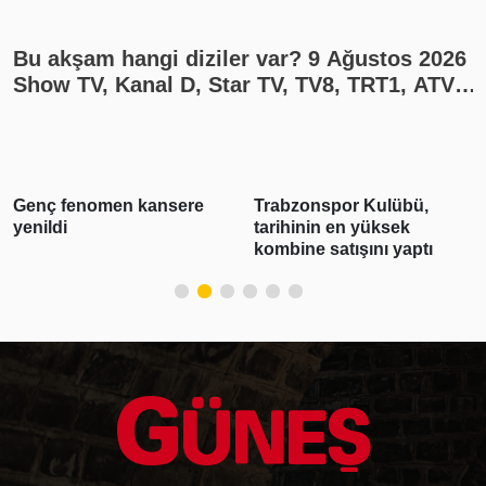
Bu akşam hangi diziler var? 9 Ağustos 2026
Show TV, Kanal D, Star TV, TV8, TRT1, ATV
yayın akışı
Trabzonspor Kulübü,
3 ilde suç örgütü
tarihinin en yüksek
operasyonu: 28 şüpheli
kombine satışını yaptı
tutuklandı