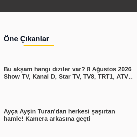
uyarısı geldi
Ö
4
i
s
Öne Çıkanlar
1
Bu akşam hangi diziler var? 8 Ağustos 2026
Show TV, Kanal D, Star TV, TV8, TRT1, ATV
yayın akışı
Ayça Ayşin Turan'dan herkesi şaşırtan
hamle! Kamera arkasına geçti