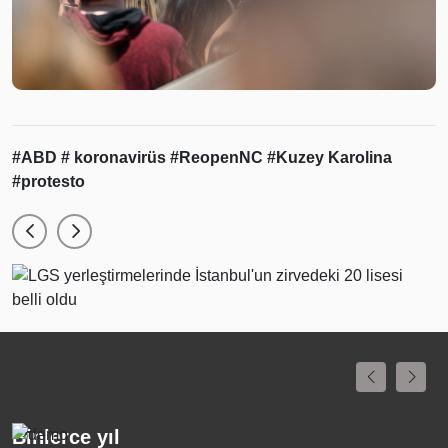
#ABD
# koronavirüs
#ReopenNC
#Kuzey Karolina
#protesto
Binlerce yıl
K