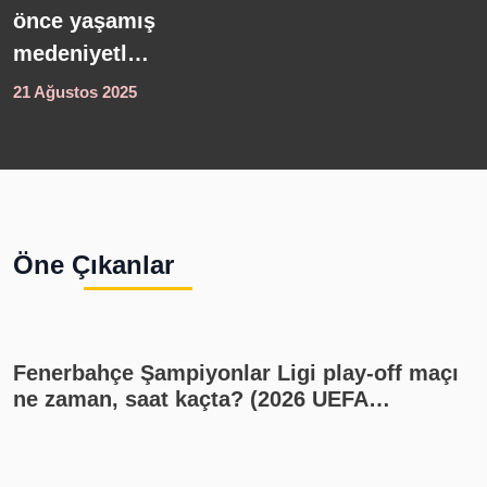
önce yaşamış
L
medeniyetlere
d
ışık tutuyor...
y
21 Ağustos 2025
1
Batık
n
şehirden
t
çıkarılan
s
eserler
g
sergilendi!
Öne Çıkanlar
Fenerbahçe Şampiyonlar Ligi play-off maçı
ne zaman, saat kaçta? (2026 UEFA
Şampiyonlar Ligi play-off Fenerbahçe -
Sturm Graz maçı, Fenerbahçe muhtemel
11'i)