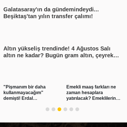
Galatasaray'ın da gündemindeydi...
Beşiktaş'tan yılın transfer çalımı!
Altın yükseliş trendinde! 4 Ağustos Salı
altın ne kadar? Bugün gram altın, çeyrek
altın kaç lira? Gümüş ne kadar oldu? Son
dakika altın fiyatları, güncel alış satış
rakamları, canlı takip
"Pişmanım bir daha
Emekli maaş farkları ne
kullanmayacağım"
zaman hesaplara
demişti! Erdal
yatırılacak? Emeklilerin
Beşikçioğlu'nun esrar
beklediği haber geldi!
testi pozitif çıktı
Tarih belli oldu