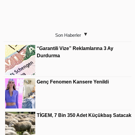
Son Haberler
“Garantili Vize” Reklamlarına 3 Ay
Durdurma
Genç Fenomen Kansere Yenildi
TİGEM, 7 Bin 350 Adet Küçükbaş Satacak