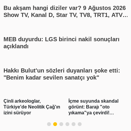
Bu akşam hangi diziler var? 9 Ağustos 2026
Show TV, Kanal D, Star TV, TV8, TRT1, ATV
yayın akışı
MEB duyurdu: LGS birinci nakil sonuçları
açıklandı
Hakkı Bulut'un sözleri duyanları şoke etti:
"Benim kadar sevilen sanatçı yok"
İçme suyunda skandal
Ülke alarm durumuna
görünt: Barajı "oto
geçti! 390 bin kişi tahliye
yıkama"ya çevirdi!
edildi
Köpükte köpürte aracını
yıkadı