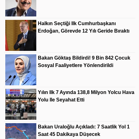
Halkın Seçtiği Ilk Cumhurbaşkanı
Erdoğan, Görevde 12 Yılı Geride Bıraktı
Bakan Göktaş Bildirdi! 9 Bin 842 Çocuk
Sosyal Faaliyetlere Yönlendirildi
Yılın Ilk 7 Ayında 138,8 Milyon Yolcu Hava
Yolu Ile Seyahat Etti
Bakan Uraloğlu Açıkladı: 7 Saatlik Yol 1
Saat 45 Dakikaya Düşecek