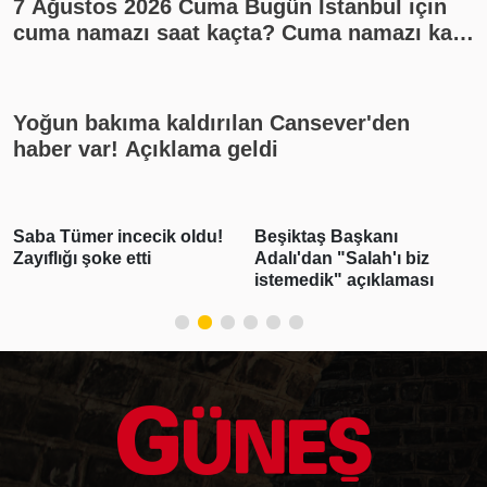
7 Ağustos 2026 Cuma Bugün İstanbul için
cuma namazı saat kaçta? Cuma namazı kaç
rekat? En güzel cuma mesajları
Yoğun bakıma kaldırılan Cansever'den
haber var! Açıklama geldi
Saba Tümer incecik oldu!
Beşiktaş Başkanı
Zayıflığı şoke etti
Adalı'dan "Salah'ı biz
istemedik" açıklaması