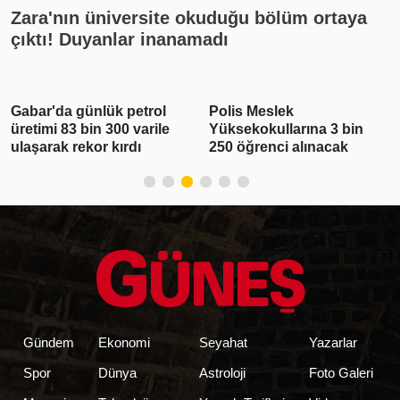
Zara'nın üniversite okuduğu bölüm ortaya
çıktı! Duyanlar inanamadı
Gabar'da günlük petrol
Polis Meslek
üretimi 83 bin 300 varile
Yüksekokullarına 3 bin
ulaşarak rekor kırdı
250 öğrenci alınacak
Gündem
Ekonomi
Seyahat
Yazarlar
Spor
Dünya
Astroloji
Foto Galeri