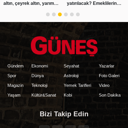
altın, çeyrek altın, yarım
yatırılacak? Emeklilerin
altın, cumhuriyet altını ne
beklediği haber geldi!
kadar?
Tarih belli oldu
Gündem
Ekonomi
Seyahat
Yazarlar
Spor
Dünya
Astroloji
Foto Galeri
Magazin
Teknoloji
Yemek Tarifleri
Video
Yaşam
Kültür&Sanat
Kobi
Son Dakika
Bizi Takip Edin