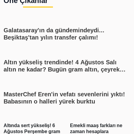
Öne Çıkanlar
Galatasaray'ın da gündemindeydi...
Beşiktaş'tan yılın transfer çalımı!
Altın yükseliş trendinde! 4 Ağustos Salı
altın ne kadar? Bugün gram altın, çeyrek
altın kaç lira? Gümüş ne kadar oldu? Son
dakika altın fiyatları, güncel alış satış
rakamları, canlı takip
MasterChef Eren'in vefatı sevenlerini yıktı!
Babasının o halleri yürek burktu
Altında sert yükseliş! 6
Emekli maaş farkları ne
Ağustos Perşembe gram
zaman hesaplara