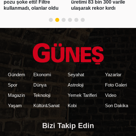
pozu şoke etti! Filtre
üretimi 83 bin 300 varile
kullanmadı, olanlar oldu
ulaşarak rekor kırdı
Gündem
Ekonomi
Seyahat
Yazarlar
Spor
Dünya
Astroloji
Foto Galeri
Magazin
Teknoloji
Yemek Tarifleri
Video
Yaşam
Kültür&Sanat
Kobi
Son Dakika
Bizi Takip Edin