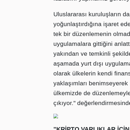
Uluslararası kuruluşların da 
yoğunlaştırdığına işaret e
tek bir düzenlemenin olmadı
uygulamalara gittiğini anlat
yakından ve temkinli şekilde 
aşamada yurt dışı uygulamala
olarak ülkelerin kendi fina
yaklaşımları benimseyerek i
ülkemizde de düzenlemeyle i
çıkıyor." değerlendirmesind
"KRİPTO VARLIKLAR İÇİN