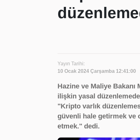
düzenlemed
Yayın Tarihi:
10 Ocak 2024 Çarşamba 12:41:00
Hazine ve Maliye Bakanı 
ilişkin yasal düzenlemede
"Kripto varlık düzenlemes
güvenli hale getirmek ve o
etmek." dedi.