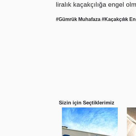
liralık kaçakçılığa engel ol
#Gümrük Muhafaza
#Kaçakçılık E
Sizin için Seçtiklerimiz