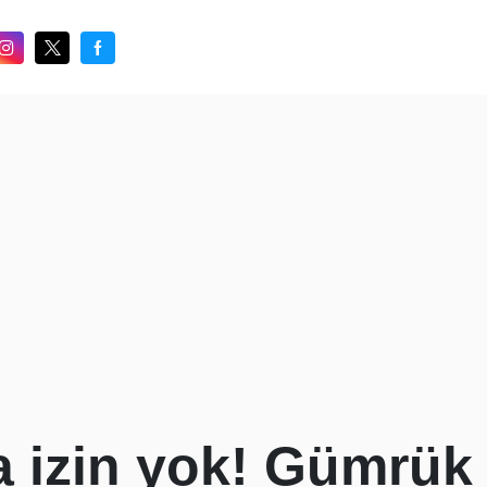
a izin yok! Gümrü