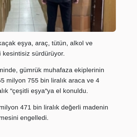
çak eşya, araç, tütün, alkol ve
kesintisiz sürdürüyor.
minde, gümrük muhafaza ekiplerinin
5 milyon 755 bin liralık araca ve 4
lık "çeşitli eşya"ya el konuldu.
milyon 471 bin liralık değerli madenin
mesini engelledi.