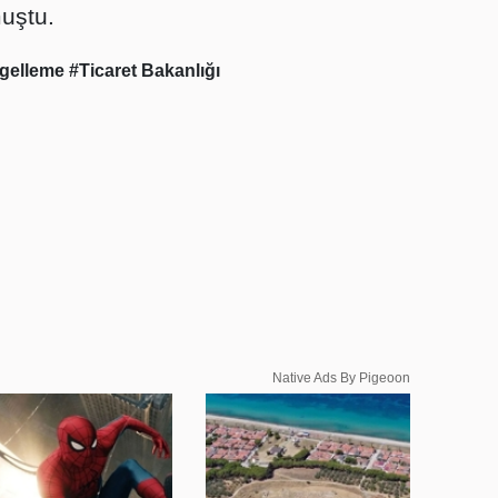
muştu.
ngelleme
#Ticaret Bakanlığı
Native Ads By Pigeoon