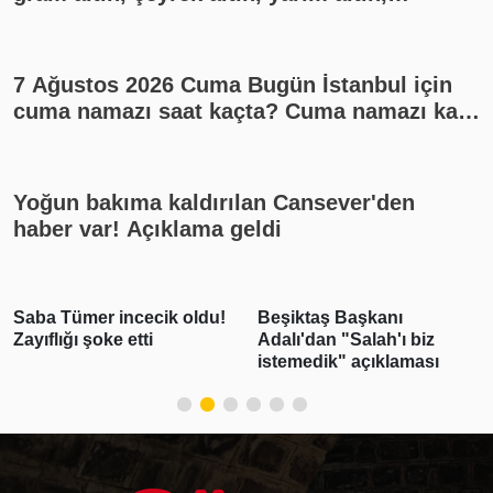
cumhuriyet altını ne kadar?
7 Ağustos 2026 Cuma Bugün İstanbul için
cuma namazı saat kaçta? Cuma namazı kaç
rekat? En güzel cuma mesajları
Yoğun bakıma kaldırılan Cansever'den
haber var! Açıklama geldi
u!
Beşiktaş Başkanı
Emlak vergisinde gelec
Adalı'dan "Salah'ı biz
yıl için esas alınacak
istemedik" açıklaması
inşaat maliyet bedelleri
belirlendi